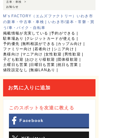
古車・車検
お知らせ
M’s FACTORY（エムズファクトリー）いわき市
の新車・中古車・車検 | いわき市/湯本・常磐・買
う/車・バイク・自転車
掲載情報が充実している
予約ができる
駐車場あり
クレジットカードが使える
予約優先
無料相談ができる
カップル向け
ファミリー向け
若者向け
シニア向け
奥様向け
マニア向け
女性歓迎
男性歓迎
子ども歓迎
おひとり様歓迎
団体様歓迎
土曜日も営業
日曜日も営業
祝日も営業
値段設定なし
無線LANあり
お気に入りに追加
このスポットを友達に教える
Facebook