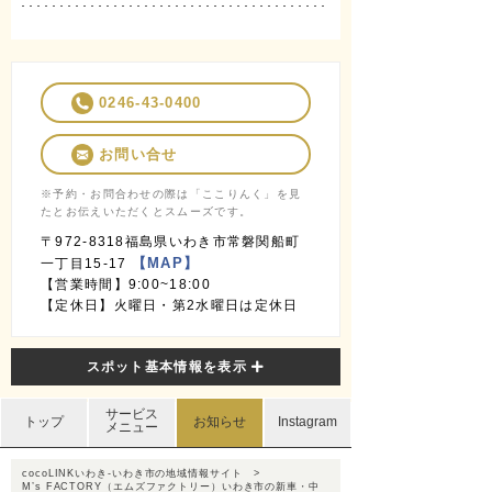
0246-43-0400
お問い合せ
※予約・お問合わせの際は「ここりんく」を見
たとお伝えいただくとスムーズです。
〒972-8318福島県いわき市常磐関船町
【MAP】
一丁目15-17
【営業時間】9:00~18:00
【定休日】火曜日・第2水曜日は定休日
スポット基本情報を表示
サービス
トップ
お知らせ
Instagram
メニュー
cocoLINKいわき-いわき市の地域情報サイト
M’s FACTORY（エムズファクトリー）いわき市の新車・中