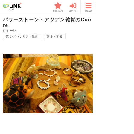
お気に入り
ログイン
MENU
パワーストーン・アジアン雑貨のCuo
re
クオーレ
買う/インテリア・雑貨
湯本・常磐