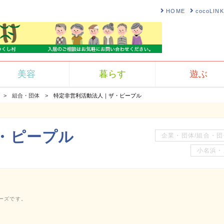
HOME
cocoLI
美容
暮らす
遊ぶ
組合・団体
特定非営利活動法人｜ザ・ピープル
・ピープル
企業・団体/組合・団
小名浜・
ーズです。