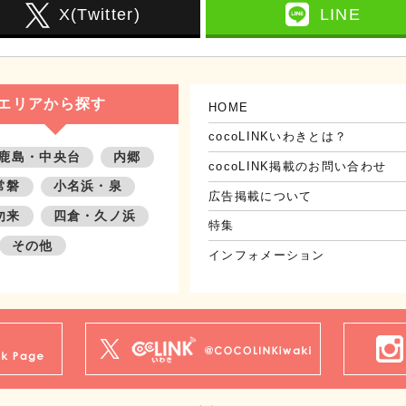
X(Twitter)
LINE
エリアから探す
HOME
cocoLINKいわきとは？
鹿島・中央台
内郷
cocoLINK掲載のお問い合わせ
常磐
小名浜・泉
広告掲載について
勿来
四倉・久ノ浜
特集
その他
インフォメーション