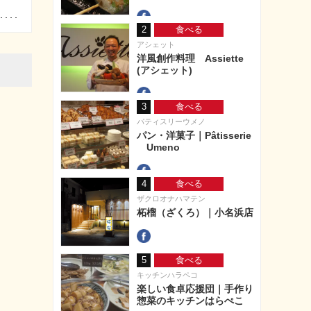
2
食べる
アシェット
洋風創作料理 Assiette
(アシェット)
3
食べる
パティスリーウメノ
パン・洋菓子｜Pâtisserie
Umeno
4
食べる
ザクロオナハマテン
柘榴（ざくろ）｜小名浜店
5
食べる
キッチンハラペコ
楽しい食卓応援団｜手作り
惣菜のキッチンはらぺこ