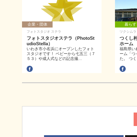
企業・団体
暮らす
フォトスタジオ ステラ
ツクシムラ
フォトスタジオステラ（PhotoSt
つくし
udioStella）
ホーム
いわき市小名浜にオープンしたフォト
福島県い
スタジオです！ ベビーから七五三（７
ーム「つ
５３）や成人式などの記念撮...
た。 つく