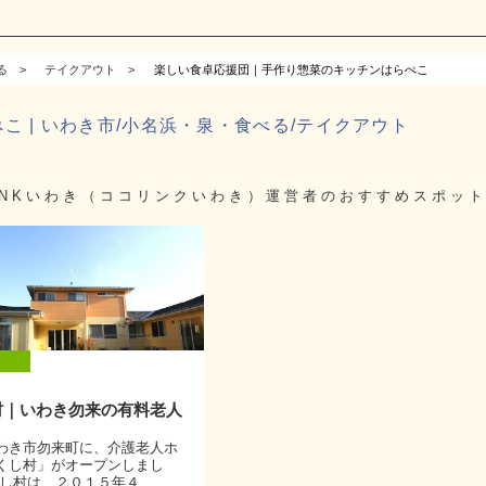
る
テイクアウト
楽しい食卓応援団｜手作り惣菜のキッチンはらぺこ
 | いわき市/小名浜・泉・食べる/テイクアウト
LINKいわき（ココリンクいわき）運営者のおすすめスポット
村｜いわき勿来の有料老人
わき市勿来町に、介護老人ホ
くし村」がオープンしまし
し村は、２０１５年４...