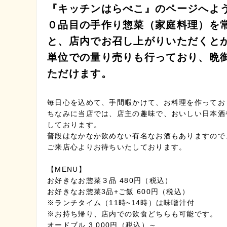
『キッチンはらぺこ』のページへよ
０品目の手作り惣菜（家庭料理）を
と、店内でお召し上がりいただくと
単位での量り売りも行っており、晩
ただけます。
毎日心を込めて、手間暇かけて、お料理を作ってお
ちなみに当店では、店主の趣味で、おいしい日本酒
しております。
普段はなかなか飲めない有名なお酒もありますので
ご来店心よりお待ちいたしております。
【MENU】
お好きなお惣菜３品 480円（税込）
お好きなお惣菜3品+ご飯 600円（税込）
※ランチタイム（11時~14時）は味噌汁付
※お持ち帰り、店内での飲食どちらも可能です。
オードブル 3,000円（税込）～