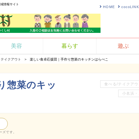
地域情報サイト
HOME
cocoLI
美容
暮らす
遊ぶ
テイクアウト
楽しい食卓応援団｜手作り惣菜のキッチンはらぺこ
り惣菜のキッ
食べる/テイクアウ
小名浜・
ーズです。