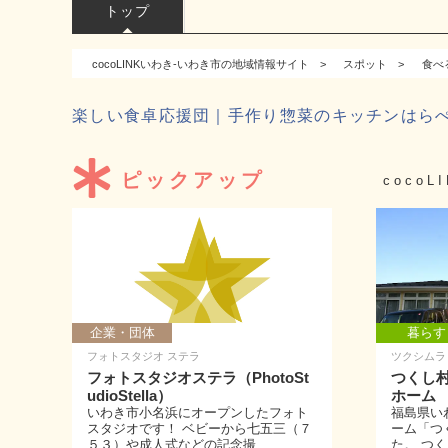
トップ
cocoLINKいわき-いわき市の地域情報サイト
スポット
食べ
楽しい食卓応援団｜手作り惣菜のキッチンはらぺこ
ピックアップ
coco
企業・団体
暮らす
フォトスタジオ ステラ
ツクシムラ
フォトスタジオステラ（PhotoSt
つくし
udioStella）
ホーム
いわき市小名浜にオープンしたフォト
福島県い
スタジオです！ ベビーから七五三（７
ーム「つ
５３）や成人式などの記念撮...
た。 つく