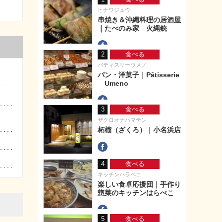
ヒナワジュウ
串焼き＆沖縄料理の居酒屋
｜たべのみ家 火縄銃
2
食べる
パティスリーウメノ
パン・洋菓子｜Pâtisserie
Umeno
3
食べる
ザクロオナハマテン
柘榴（ざくろ）｜小名浜店
4
食べる
キッチンハラペコ
楽しい食卓応援団｜手作り
惣菜のキッチンはらぺこ
5
食べる