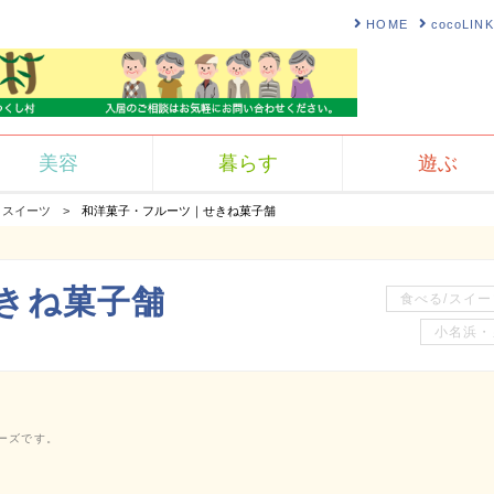
HOME
cocoLI
美容
暮らす
遊ぶ
スイーツ
和洋菓子・フルーツ｜せきね菓子舗
きね菓子舗
食べる/スイー
小名浜・
ーズです。