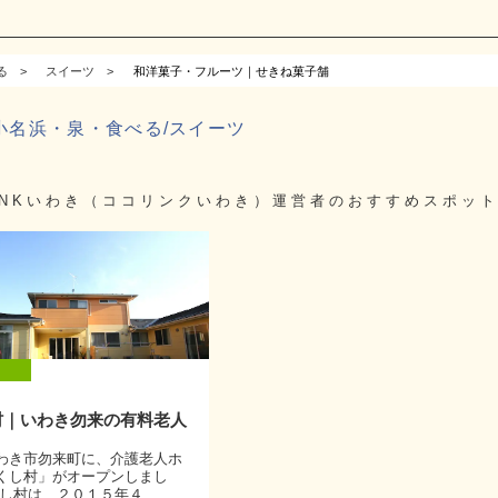
る
スイーツ
和洋菓子・フルーツ｜せきね菓子舗
/小名浜・泉・食べる/スイーツ
LINKいわき（ココリンクいわき）運営者のおすすめスポット
村｜いわき勿来の有料老人
わき市勿来町に、介護老人ホ
くし村」がオープンしまし
し村は、２０１５年４...