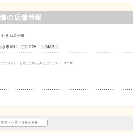
舗の店舗情報
｜せきね菓子舗
県いわき市泉町１丁目2-25
MAP
「ここりんく」を見たとお伝えいただくとスムーズです。
閉店・休業・移転の報告