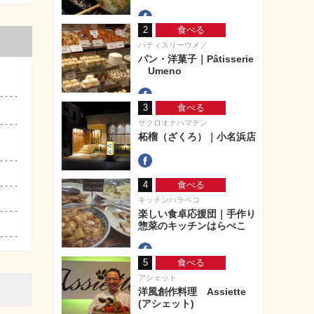
2
食べる
パティスリーウメノ
パン・洋菓子｜Pâtisserie
Umeno
3
食べる
ザクロオナハマテン
柘榴（ざくろ）｜小名浜店
4
食べる
キッチンハラペコ
楽しい食卓応援団｜手作り
惣菜のキッチンはらぺこ
5
食べる
アシェット
洋風創作料理 Assiette
(アシェット)