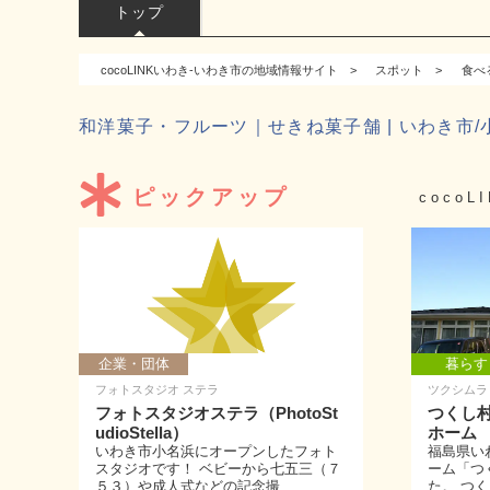
トップ
cocoLINKいわき-いわき市の地域情報サイト
スポット
食べ
和洋菓子・フルーツ｜せきね菓子舗 | いわき市
ピックアップ
coco
企業・団体
暮らす
フォトスタジオ ステラ
ツクシムラ
フォトスタジオステラ（PhotoSt
つくし
udioStella）
ホーム
いわき市小名浜にオープンしたフォト
福島県い
スタジオです！ ベビーから七五三（７
ーム「つ
５３）や成人式などの記念撮...
た。 つく