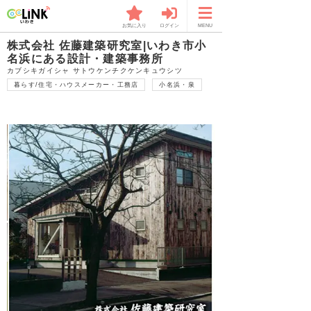
お気に入り
ログイン
MENU
株式会社 佐藤建築研究室|いわき市小
名浜にある設計・建築事務所
カブシキガイシャ サトウケンチクケンキュウシツ
暮らす/住宅・ハウスメーカー・工務店
小名浜・泉