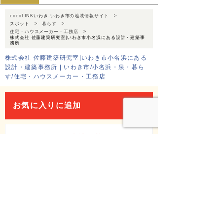
cocoLINKいわき-いわき市の地域情報サイト
スポット
暮らす
住宅・ハウスメーカー・工務店
株式会社 佐藤建築研究室|いわき市小名浜にある設計・建築事
務所
株式会社 佐藤建築研究室|いわき市小名浜にある
設計・建築事務所 | いわき市/小名浜・泉・暮ら
す/住宅・ハウスメーカー・工務店
お気に入りに追加
このスポットを友達に教える
Facebook
X(Twitter)
LINE