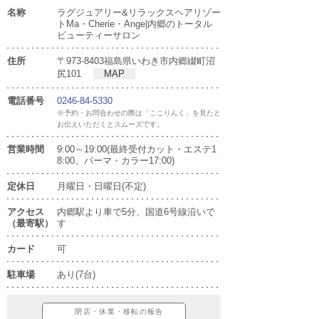
名称
ラグジュアリー&リラックスヘアリゾー
トMa・Cherie・Ange|内郷のトータル
ビューティーサロン
住所
〒973-8403福島県いわき市内郷綴町沼
尻101
MAP
電話番号
0246-84-5330
※予約・お問合わせの際は「ここりんく」を見たと
お伝えいただくとスムーズです。
営業時間
9:00～19:00(最終受付カット・エステ1
8:00、パーマ・カラー17:00)
定休日
月曜日・日曜日(不定)
アクセス
内郷駅より車で5分、国道6号線沿いで
（最寄駅）
す
カード
可
駐車場
あり(7台)
閉店・休業・移転の報告