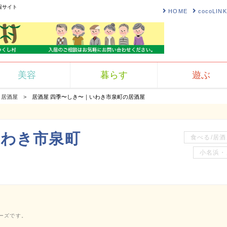
報サイト
HOME
cocoLI
美容
暮らす
遊ぶ
居酒屋
居酒屋 四季〜しき〜｜いわき市泉町の居酒屋
いわき市泉町
食べる/居酒
小名浜・
ーズです。