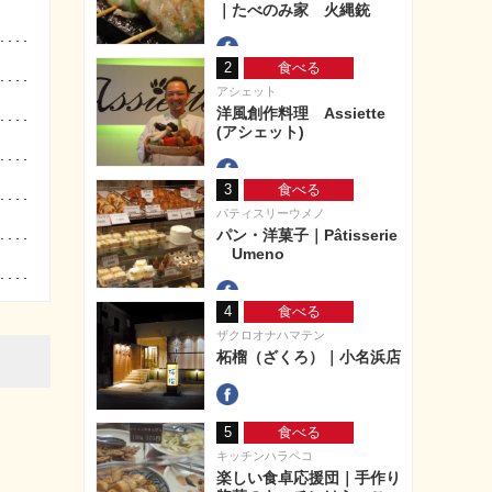
｜たべのみ家 火縄銃
2
食べる
アシェット
洋風創作料理 Assiette
(アシェット)
3
食べる
パティスリーウメノ
パン・洋菓子｜Pâtisserie
Umeno
4
食べる
ザクロオナハマテン
柘榴（ざくろ）｜小名浜店
5
食べる
キッチンハラペコ
楽しい食卓応援団｜手作り