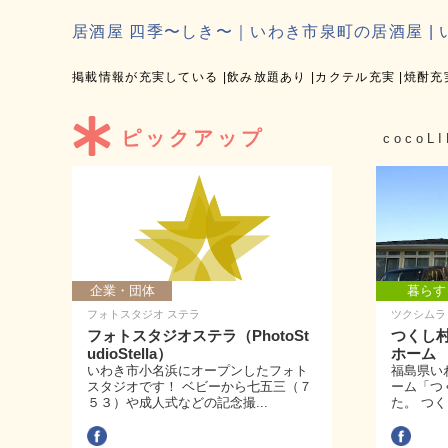
居酒屋 四季〜しき〜｜いわき市泉町の居酒屋 | 
掲載情報が充実している
飲み放題あり
カクテル充実
焼酎充
ピックアップ
coco
企業・団体
暮らす
フォトスタジオ ステラ
ツクシムラ
フォトスタジオステラ（PhotoSt
つくし
udioStella）
ホーム
いわき市小名浜にオープンしたフォト
福島県い
スタジオです！ ベビーから七五三（７
ーム「つ
５３）や成人式などの記念撮...
た。 つく