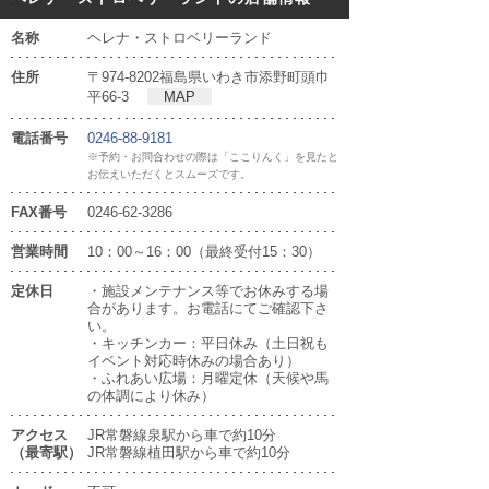
名称
ヘレナ・ストロベリーランド
住所
〒974-8202福島県いわき市添野町頭巾
平66-3
MAP
電話番号
0246-88-9181
※予約・お問合わせの際は「ここりんく」を見たと
お伝えいただくとスムーズです。
FAX番号
0246-62-3286
営業時間
10：00～16：00（最終受付15：30）
定休日
・施設メンテナンス等でお休みする場
合があります。お電話にてご確認下さ
い。
・キッチンカー：平日休み（土日祝も
イベント対応時休みの場合あり）
・ふれあい広場：月曜定休（天候や馬
の体調により休み）
アクセス
JR常磐線泉駅から車で約10分
（最寄駅）
JR常磐線植田駅から車で約10分