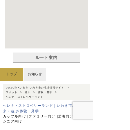
ルート案内
トップ
お知らせ
cocoLINKいわき-いわき市の地域情報サイト
スポット
遊ぶ
体験・見学
ヘレナ・ストロベリーランド
ヘレナ・ストロベリーランド | いわき市/植田・勿
来・遊ぶ/体験・見学
カップル向け
ファミリー向け
若者向け
シニア向け