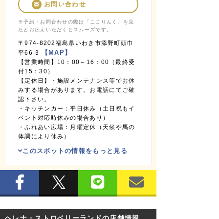
お問い合わせ
※予約・お問合わせの際は「ここりんく」を見
たとお伝えいただくとスムーズです。
〒974-8202福島県いわき市添野町頭巾
【MAP】
平66-3
【営業時間】10：00～16：00（最終受
付15：30）
【定休日】・施設メンテナンス等でお休
みする場合があります。お電話にてご確
認下さい。
・キッチンカー：平日休み（土日祝もイ
ベント対応時休みの場合あり）
・ふれあい広場：月曜定休（天候や馬の
体調により休み）
このスポットの情報をもっと見る
ヘレナ・ストロベリーランドの店舗情報