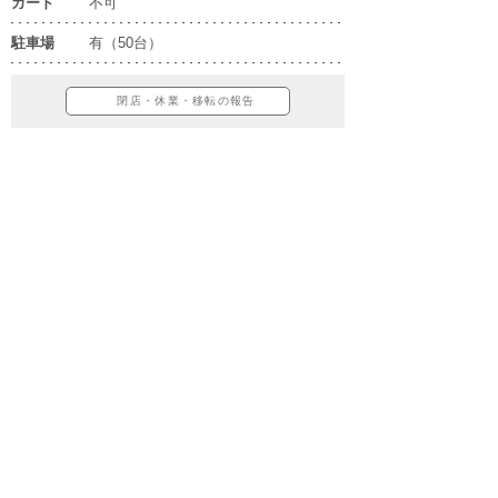
カード
不可
駐車場
有（50台）
閉店・休業・移転の報告