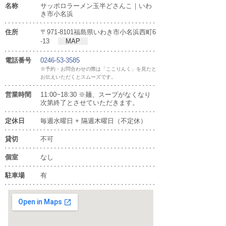
名称
サッポロラーメン玉半どさんこ｜いわ
き市小名浜
住所
〒971-8101福島県いわき市小名浜西町6
-13
MAP
電話番号
0246-53-3585
※予約・お問合わせの際は「ここりんく」を見たと
お伝えいただくとスムーズです。
営業時間
11:00~18:30 ※麺、スープがなくなり
次第終了とさせていただきます。
定休日
毎週水曜日 + 隔週木曜日（不定休）
貸切
不可
個室
なし
駐車場
有