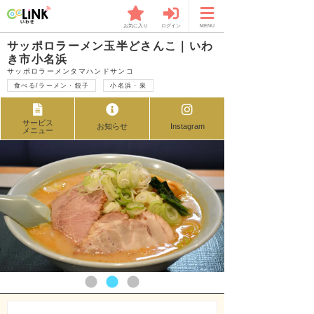
お気に入り
ログイン
MENU
サッポロラーメン玉半どさんこ｜いわ
き市小名浜
サッポロラーメンタマハンドサンコ
食べる/ラーメン・餃子
小名浜・泉
サービス
お知らせ
Instagram
メニュー