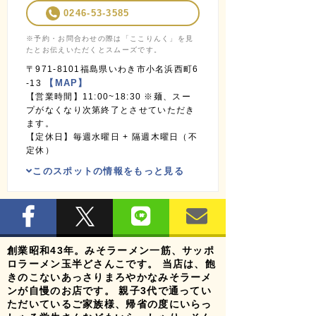
0246-53-3585
※予約・お問合わせの際は「ここりんく」を見
たとお伝えいただくとスムーズです。
〒971-8101福島県いわき市小名浜西町6
【MAP】
-13
【営業時間】11:00~18:30 ※麺、スー
プがなくなり次第終了とさせていただき
ます。
【定休日】毎週水曜日 + 隔週木曜日（不
定休）
このスポットの情報をもっと見る
創業昭和43年。みそラーメン一筋、サッポ
ロラーメン玉半どさんこです。 当店は、飽
きのこないあっさりまろやかなみそラーメ
ンが自慢のお店です。 親子3代で通ってい
ただいているご家族様、帰省の度にいらっ