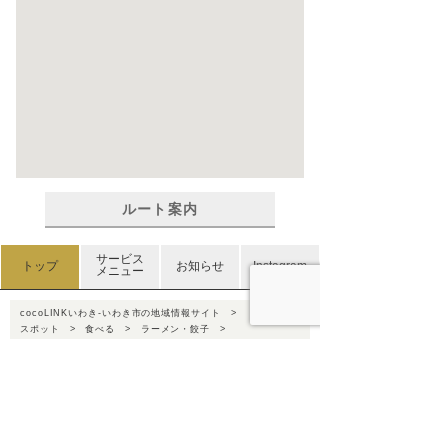
ルート案内
サービス
トップ
お知らせ
Instagram
メニュー
cocoLINKいわき-いわき市の地域情報サイト
スポット
食べる
ラーメン・餃子
サッポロラーメン玉半どさんこ｜いわき市小名浜
サッポロラーメン玉半どさんこ｜いわき市小名浜
| いわき市/小名浜・泉・食べる/ラーメン・餃子
カップル向け
ファミリー向け
若者向け
シニア向け