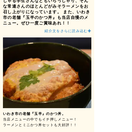
しゃる学生さんなどもいらっしゃり、そん
な常連さんのほとんどがみそラーメンをお
召し上がりになっています。 また、いわき
市の老舗『玉半のかつ丼』も当店自慢のメ
ニュー。ぜひ一度ご賞味あれ！！
紹介文をさらに読み込む
いわき市の老舗『玉半』のかつ丼。
店舗移転のお知らせ
く
当店メニューの中でもイチ押しメニュー！
当店はタウンモールリ
ラーメンとミニかつ丼セットも大好評！！
2月3日より移転再OP
タウンモールリスポに