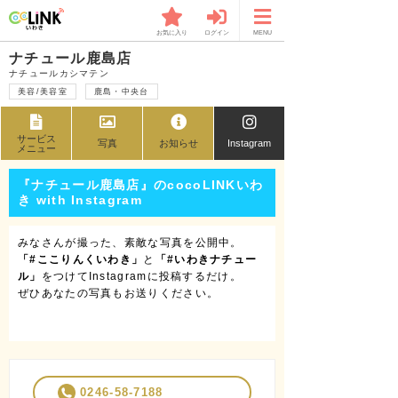
お気に入り
ログイン
MENU
ナチュール鹿島店
ナチュールカシマテン
美容/美容室
鹿島・中央台
サービス
写真
お知らせ
Instagram
メニュー
『ナチュール鹿島店』のcocoLINKいわ
き with Instagram
みなさんが撮った、素敵な写真を公開中。
「#ここりんくいわき」
と
「#いわきナチュー
ル」
をつけてInstagramに投稿するだけ。
ぜひあなたの写真もお送りください。
0246-58-7188