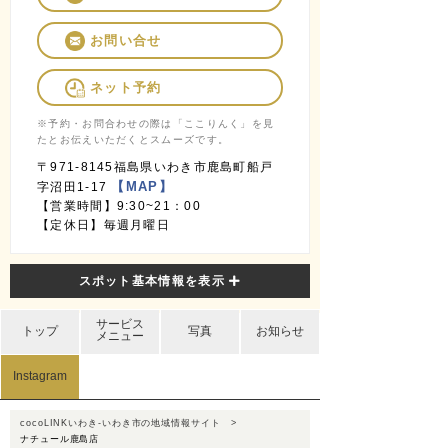
お問い合せ
ネット予約
※予約・お問合わせの際は「ここりんく」を見
たとお伝えいただくとスムーズです。
〒971-8145福島県いわき市鹿島町船戸
【MAP】
字沼田1-17
【営業時間】9:30~21：00
【定休日】毎週月曜日
スポット基本情報を表示
サービス
トップ
写真
お知らせ
メニュー
Instagram
cocoLINKいわき-いわき市の地域情報サイト
ナチュール鹿島店