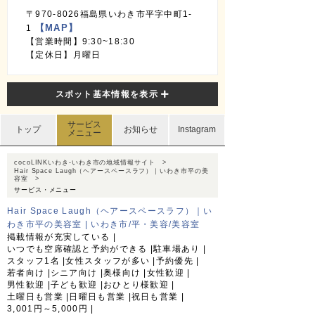
〒970-8026福島県いわき市平字中町1-
【MAP】
1
【営業時間】9:30~18:30
【定休日】月曜日
スポット基本情報を表示
サービス
トップ
お知らせ
Instagram
メニュー
cocoLINKいわき-いわき市の地域情報サイト
Hair Space Laugh（ヘアースペースラフ）｜いわき市平の美
容室
サービス・メニュー
Hair Space Laugh（ヘアースペースラフ）｜い
わき市平の美容室 | いわき市/平・美容/美容室
掲載情報が充実している
いつでも空席確認と予約ができる
駐車場あり
スタッフ1名
女性スタッフが多い
予約優先
若者向け
シニア向け
奥様向け
女性歓迎
男性歓迎
子ども歓迎
おひとり様歓迎
土曜日も営業
日曜日も営業
祝日も営業
3,001円～5,000円