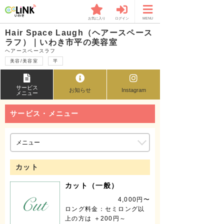
お気に入り
ログイン
MENU
Hair Space Laugh（ヘアースペース
ラフ）｜いわき市平の美容室
ヘアースペースラフ
美容/美容室
平
サービス
お知らせ
Instagram
メニュー
サービス・メニュー
カット
カット（一般）
4,000円〜
ロング料金：セミロング以
上の方は ＋200円～