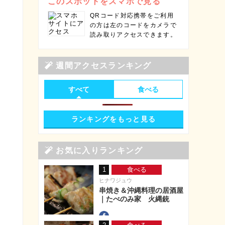
このスポットをスマホで見る
QRコード対応携帯をご利用
の方は左のコードをカメラで
読み取りアクセスできます。
週間アクセスランキング
すべて
食べる
ランキングをもっと見る
お気に入りランキング
1
食べる
ヒナワジュウ
串焼き＆沖縄料理の居酒屋
｜たべのみ家 火縄銃