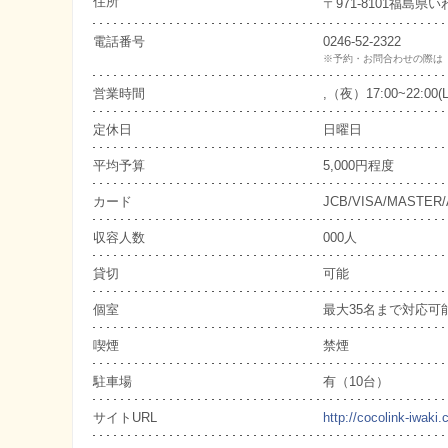
住所
〒971-8101福島
電話番号
0246-52-2322
※予約・お問合わせの際は
営業時間
,（夜）17:00~22:00(L
定休日
日曜日
平均予算
5,000円程度
カード
JCB/VISA/MASTER
収容人数
000人
貸切
可能
個室
最大35名まで対応可
喫煙
禁煙
駐車場
有（10台）
サイトURL
http://cocolink-iwak