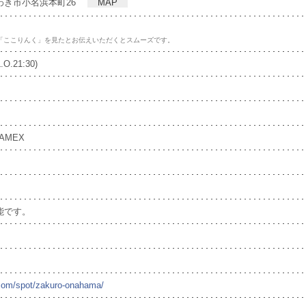
県いわき市小名浜本町26
MAP
「ここりんく」を見たとお伝えいただくとスムーズです。
.O.21:30)
/AMEX
能です。
i.com/spot/zakuro-onahama/