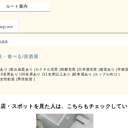
ルート案内
tagram
名浜店
泉・食べる/居酒屋
ーあり
飲み放題あり
カクテル充実
焼酎充実
日本酒充実
個室あり
半個
20名席あり
30名席あり
31名席以上あり
駐車場あり
カップル向け
女性歓迎
男性歓迎
お店・スポットを見た人は、こちらもチェックしてい