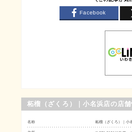
Facebook
柘榴（ざくろ）｜小名浜店の店舗
名称
柘榴（ざくろ）｜小