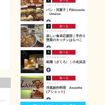
2
食べる
パティスリーウメノ
パン・洋菓子｜Pâtisserie
Umeno
3
食べる
キッチンハラペコ
楽しい食卓応援団｜手作り
惣菜のキッチンはらぺこ
4
食べる
ザクロオナハマテン
柘榴（ざくろ）｜小名浜店
5
食べる
アシェット
洋風創作料理 Assiette
(アシェット)