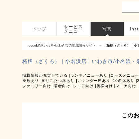
サービス
トップ
写真
Ins
メニュー
cocoLINKいわき-いわき市の地域情報サイト
柘榴（ざくろ）｜小
柘榴（ざくろ）｜小名浜店 | いわき市/小名浜・
掲載情報が充実している
ランチメニューあり
コースメニュ
座敷あり
掘りごたつ席あり
カウンター席あり
10名席あり
ファミリー向け
若者向け
シニア向け
奥様向け
マニア向け
この