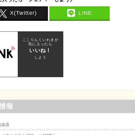
X(Twitter)
LINE
ここりんくいわきが
気に入ったら
いいね！
しよう
情報
名浜店