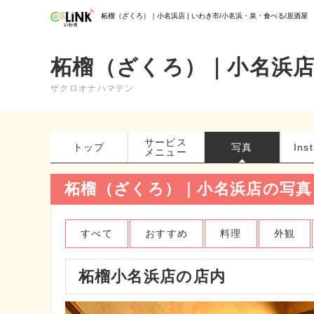
柘榴（ざくろ）｜小名浜店 | いわき市/小名浜・泉・食べる/居酒屋
柘榴（ざくろ）｜小名浜
ザクロオナハマテン
サービス
トップ
写真
Ins
メニュー
柘榴（ざくろ）｜小名浜店の写真
すべて
おすすめ
料理
外観
柘榴小名浜店の店内