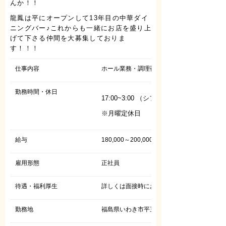
んか！！
龍鳳は平にオープンして13年目の中華ダイ
ニングバー♪これからも一緒にお店を盛り上
げて下さる仲間を大募集しておりま
す！！！
仕事内容
ホール業務・調理補助・接客
勤務時間・休日
17:00~3:00 （シフト制）
※月曜定休日
給与
180,000～200,000円
雇用形態
正社員
待遇・福利厚生
詳しくは面接時にお伝えいたします
勤務地
福島県いわき市平三丁目37-3 三町目館ビル 3