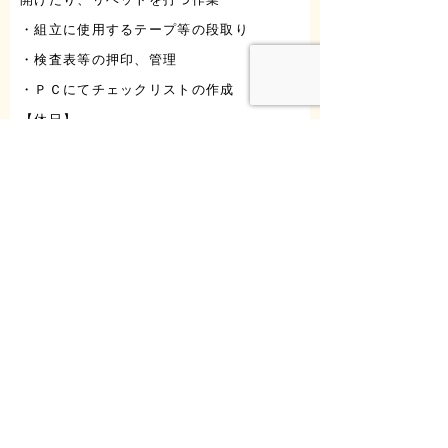
・組立に使用するテープ等の段取り
・検査表等の押印、管理
・ＰＣにてチェックリストの作成
【休日】
日、祝、他 週休二日制（会社カレンダ
ー）
【資格】
普通自動車免許
【経験】
未経験ＯＫ
【応募連絡先】
株式会社タクトフル
いわき市好間町中好間字八反田１
☎０２４６-３６-１１１７