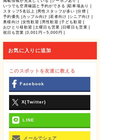
掲載情報が充実している
クーポンあり
いつでも空席確認と予約ができる
駐車場あり
スタッフ5名以上
男性スタッフが多い
分煙
予約優先
カップル向け
若者向け
シニア向け
奥様向け
女性歓迎
男性歓迎
子ども歓迎
おひとり様歓迎
土曜日も営業
日曜日も営業
祝日も営業
3,001円～5,000円
お気に入りに追加
このスポットを友達に教える
Facebook
X(Twitter)
LINE
メールでシェア